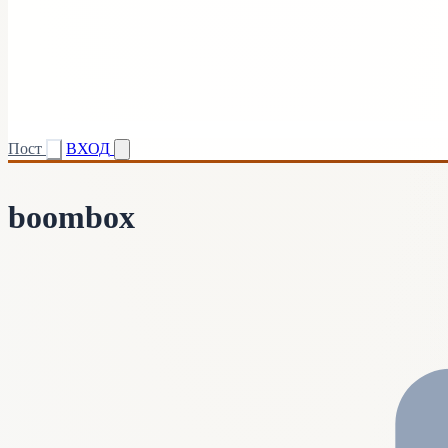
Пост
ВХОД
boombox