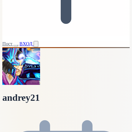
Пост
ВХОД
andrey21