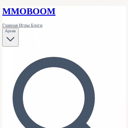
MMO
BOOM
Главная
Игры
Блоги
Архив