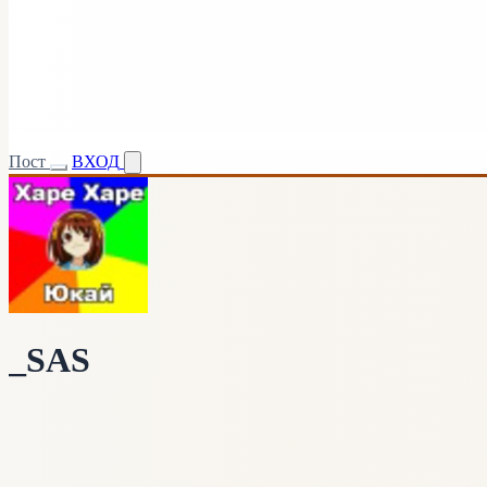
Пост
ВХОД
_SAS