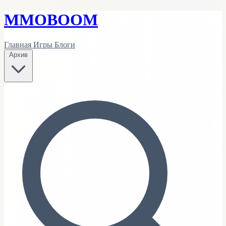
MMO
BOOM
Главная
Игры
Блоги
Архив