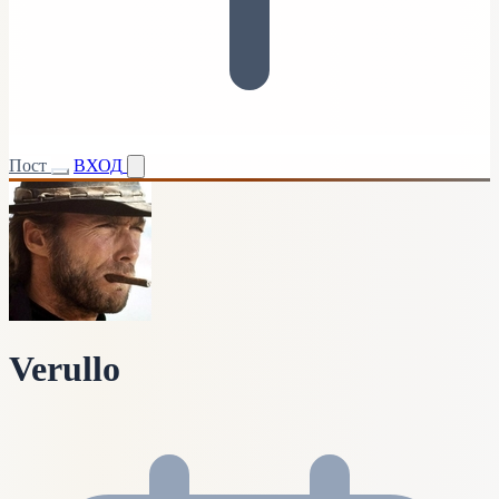
Пост
ВХОД
Verullo