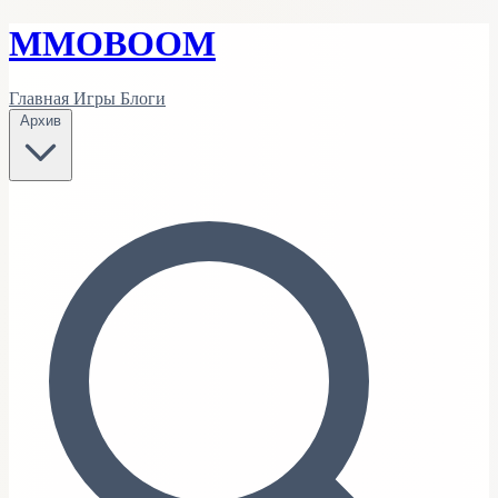
MMO
BOOM
Главная
Игры
Блоги
Архив