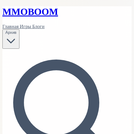
MMO
BOOM
Главная
Игры
Блоги
Архив