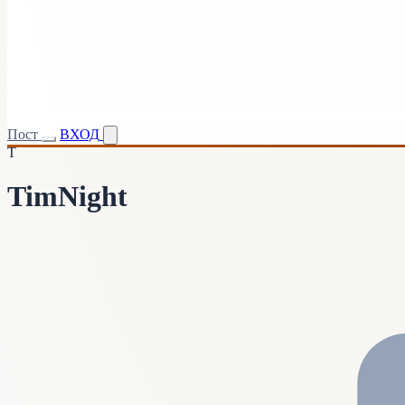
Пост
ВХОД
T
TimNight