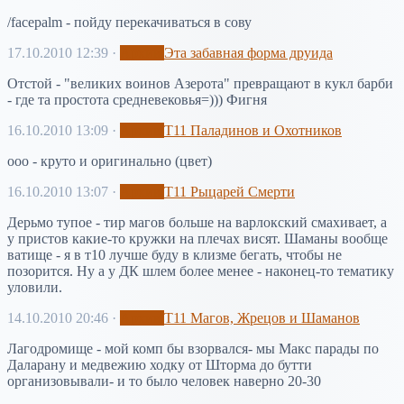
/facepalm - пойду перекачиваться в сову
17.10.2010 12:39
·
Архив
Эта забавная форма друида
Отстой - "великих воинов Азерота" превращают в кукл барби
- где та простота средневековья=))) Фигня
16.10.2010 13:09
·
Архив
Т11 Паладинов и Охотников
ооо - круто и оригинально (цвет)
16.10.2010 13:07
·
Архив
Т11 Рыцарей Смерти
Дерьмо тупое - тир магов больше на варлокский смахивает, а
у пристов какие-то кружки на плечах висят. Шаманы вообще
ватище - я в т10 лучше буду в клизме бегать, чтобы не
позорится. Ну а у ДК шлем более менее - наконец-то тематику
уловили.
14.10.2010 20:46
·
Архив
Т11 Магов, Жрецов и Шаманов
Лагодромище - мой комп бы взорвался- мы Макс парады по
Даларану и медвежию ходку от Шторма до бутти
организовывали- и то было человек наверно 20-30