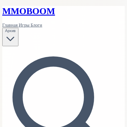
MMO
BOOM
Главная
Игры
Блоги
Архив