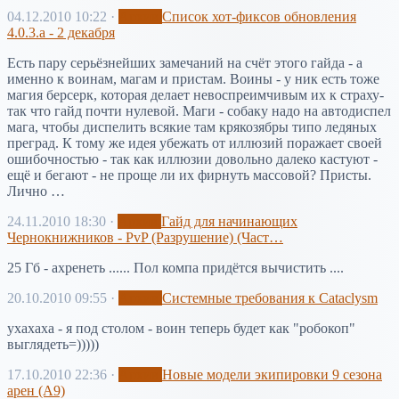
04.12.2010 10:22
·
Архив
Список хот-фиксов обновления
4.0.3.а - 2 декабря
Есть пару серьёзнейших замечаний на счёт этого гайда - а
именно к воинам, магам и пристам. Воины - у ник есть тоже
магия берсерк, которая делает невоспреимчивым их к страху-
так что гайд почти нулевой. Маги - собаку надо на автодиспел
мага, чтобы диспелить всякие там крякозябры типо ледяных
преград. К тому же идея убежать от иллюзий поражает своей
ошибочностью - так как иллюзии довольно далеко кастуют -
ещё и бегают - не проще ли их фирнуть массовой? Присты.
Лично …
24.11.2010 18:30
·
Архив
Гайд для начинающих
Чернокнижников - PvP (Разрушение) (Част…
25 Гб - ахренеть ...... Пол компа придётся вычистить ....
20.10.2010 09:55
·
Архив
Системные требования к Cataclysm
ухахаха - я под столом - воин теперь будет как "робокоп"
выглядеть=)))))
17.10.2010 22:36
·
Архив
Новые модели экипировки 9 сезона
арен (А9)