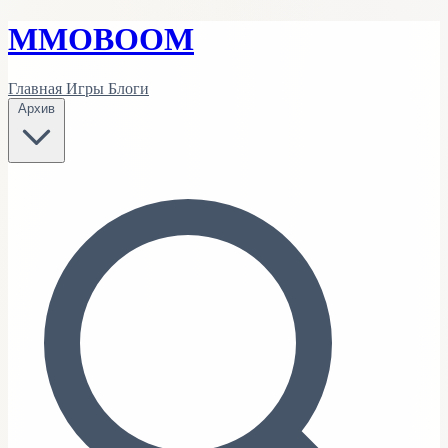
MMO
BOOM
Главная
Игры
Блоги
Архив