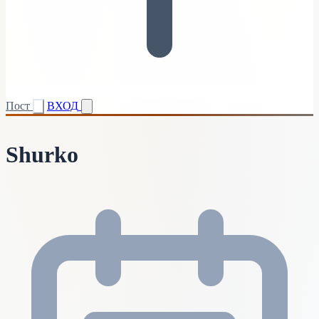
Пост
ВХОД
Shurko