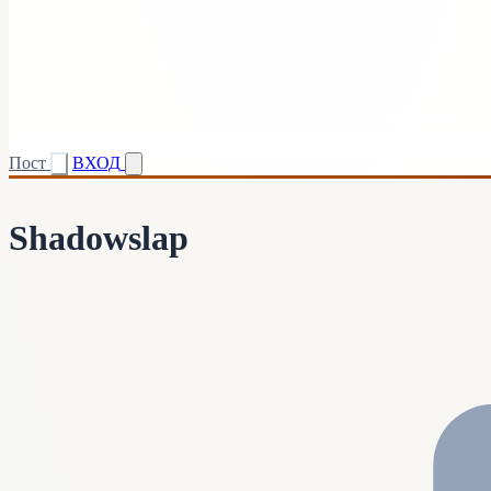
Пост
ВХОД
Shadowslap