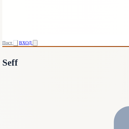
Пост
ВХОД
Seff