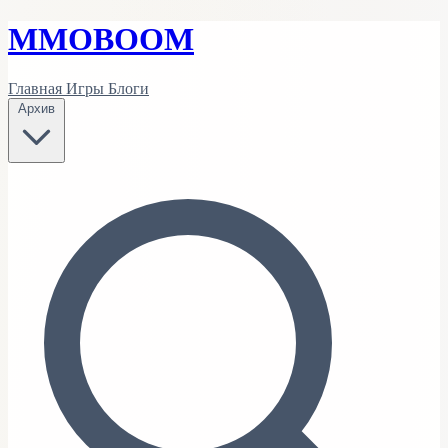
MMO
BOOM
Главная
Игры
Блоги
Архив