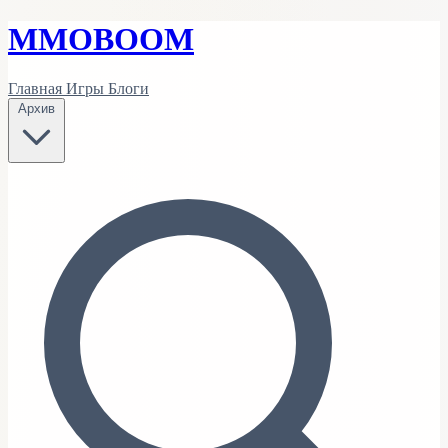
MMO
BOOM
Главная
Игры
Блоги
Архив