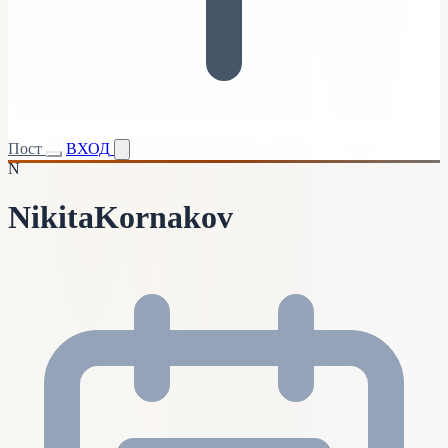
Пост
ВХОД
N
NikitaKornakov