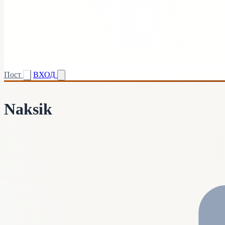
Пост
ВХОД
Naksik