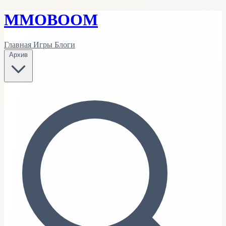
MMO
BOOM
Главная
Игры
Блоги
Архив