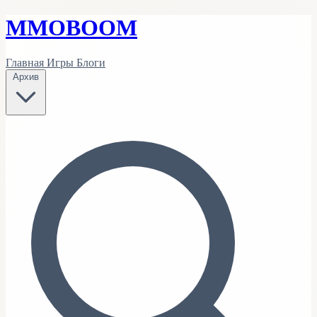
MMO
BOOM
Главная
Игры
Блоги
Архив