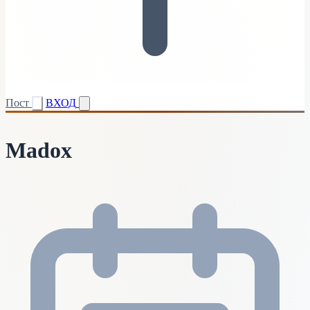
Пост
ВХОД
Madox