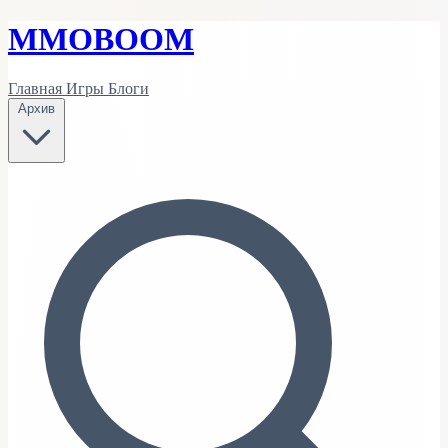
MMO
BOOM
Главная
Игры
Блоги
Архив