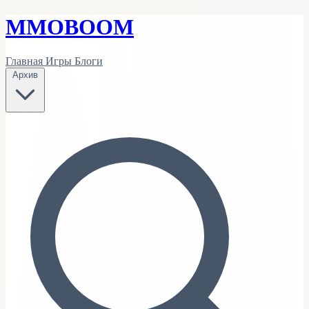
MMO
BOOM
Главная
Игры
Блоги
Архив