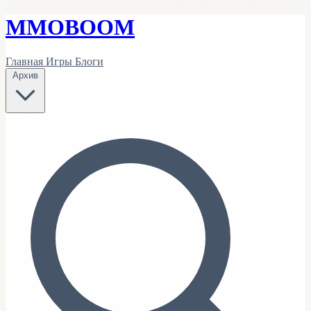
MMO
BOOM
Главная
Игры
Блоги
Архив