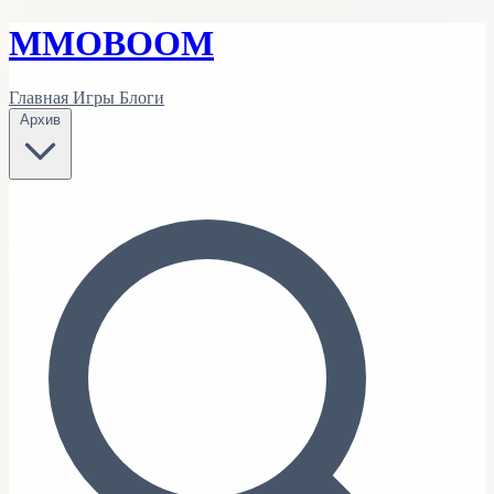
MMO
BOOM
Главная
Игры
Блоги
Архив