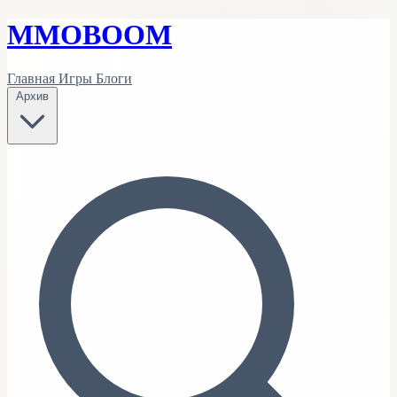
MMO
BOOM
Главная
Игры
Блоги
Архив