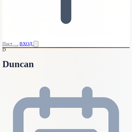
Пост
ВХОД
D
Duncan