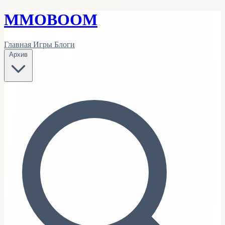
MMO
BOOM
Главная
Игры
Блоги
Архив