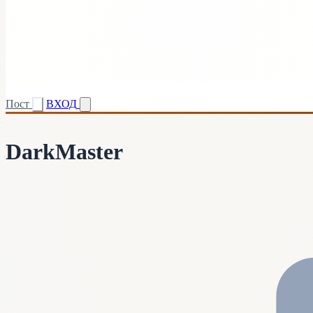
Пост
ВХОД
DarkMaster