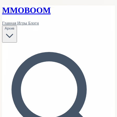
MMO
BOOM
Главная
Игры
Блоги
Архив