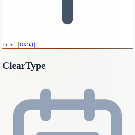
Пост
ВХОД
ClearType