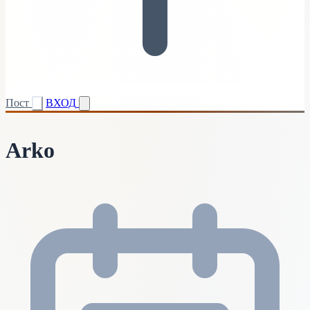
Пост
ВХОД
Arko