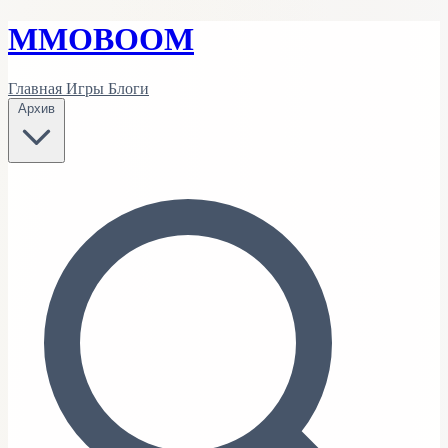
MMO
BOOM
Главная
Игры
Блоги
Архив