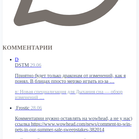
КОММЕНТАРИИ
D
DSTM
29.06
Приятно будет только драконам от изменений, как я
понял. В блицах ппосто мерзко играть из-за …
в:
Новая специализация для Дыхания сна — обзор
изменений …
Frostic
28.06
Комментарии нужно оставлять на wowhead, а не у нас)
ссылка https://www.wowhead.com/news/comment-to-win-
pets-in-our-summer-sale-sweepstakes-382014