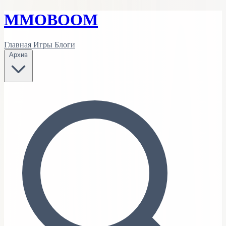
MMO
BOOM
Главная
Игры
Блоги
Архив