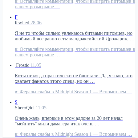
в:
Оставляйте комментарии, чтобы выиграть питомцев в
нашем розыгрыше …
F
fewlied
28.06
Я не то чтобы сильно увлекаюсь битвами питомцев, но
любимый все равно есть: малдраксийский Дрожарик, …
в:
Оставляйте комментарии, чтобы выиграть питомцев в
нашем розыгрыше …
Frostic
11.05
Коты никогда практически не блистали. Да, я знаю, что
хватает фанатов этого спека, но он …
в:
Фералы слабы в Midnight Season 1 — Вспоминаем …
S
SheroQiel
11.05
Очень жаль, впервые в этом аддоне за 20 лет начал
"мейнить" мили дамагера итак очень …
в:
Фералы слабы в Midnight Season 1 — Вспоминаем …