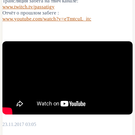
Трансляция забега на твич канале:
www.twitch.tv/passatigy
Отчёт о прошлом забеге :
www.youtube.com/watch?v=eTmtcuL_itc
23.11.2017 03:05