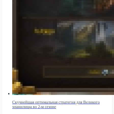
Скучнейшая оптимальная стратегия для Великого
хранилища во 2-м сезоне