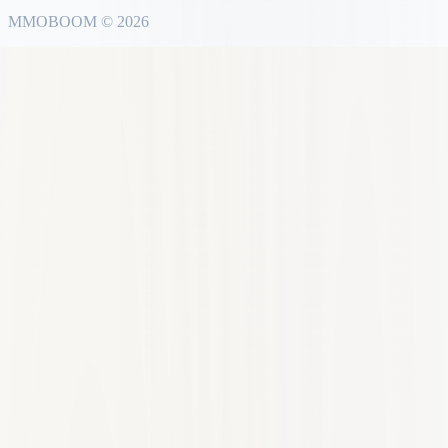
MMO
BOOM
©
2026