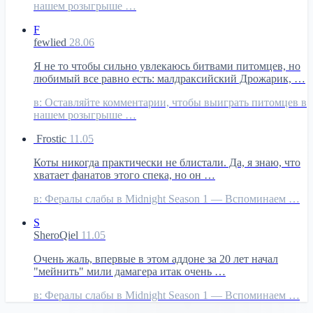
нашем розыгрыше …
F
fewlied
28.06
Я не то чтобы сильно увлекаюсь битвами питомцев, но
любимый все равно есть: малдраксийский Дрожарик, …
в:
Оставляйте комментарии, чтобы выиграть питомцев в
нашем розыгрыше …
Frostic
11.05
Коты никогда практически не блистали. Да, я знаю, что
хватает фанатов этого спека, но он …
в:
Фералы слабы в Midnight Season 1 — Вспоминаем …
S
SheroQiel
11.05
Очень жаль, впервые в этом аддоне за 20 лет начал
"мейнить" мили дамагера итак очень …
в:
Фералы слабы в Midnight Season 1 — Вспоминаем …