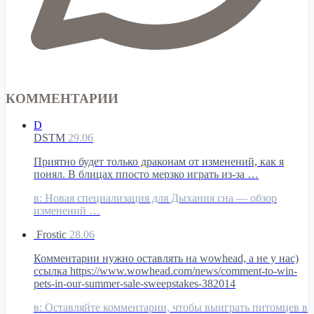
КОММЕНТАРИИ
D
DSTM
29.06
Приятно будет только драконам от изменений, как я
понял. В блицах ппосто мерзко играть из-за …
в:
Новая специализация для Дыхания сна — обзор
изменений …
Frostic
28.06
Комментарии нужно оставлять на wowhead, а не у нас)
ссылка https://www.wowhead.com/news/comment-to-win-
pets-in-our-summer-sale-sweepstakes-382014
в:
Оставляйте комментарии, чтобы выиграть питомцев в