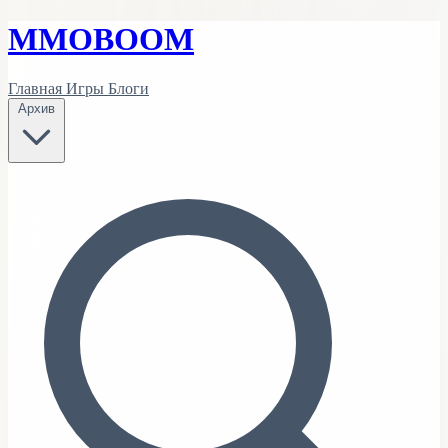
MMO
BOOM
Главная
Игры
Блоги
Архив