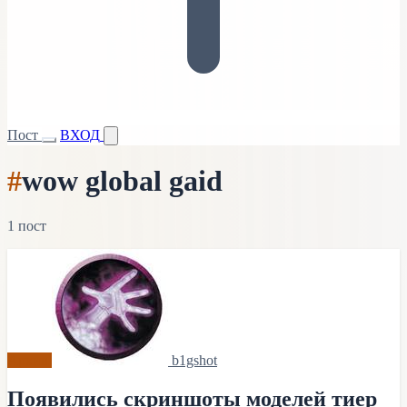
Пост
ВХОД
#
wow global gaid
1 пост
Архив
b1gshot
Появились скриншоты моделей тиер