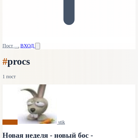
Пост
ВХОД
#
procs
1 пост
Архив
stik
Новая неделя - новый бос -