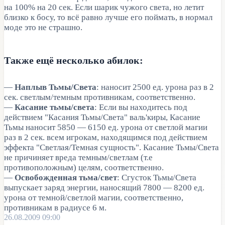
на 100% на 20 сек. Если шарик чужого света, но летит
близко к босу, то всё равно лучше его поймать, в нормал
моде это не страшно.
Также ещё несколько абилок:
—
Наплыв Тьмы/Света
: наносит 2500 ед. урона раз в 2
сек. светлым/темным противникам, соответственно.
—
Касание тьмы/света
: Если вы находитесь под
действием "Касания Тьмы/Света" валь'киры, Касание
Тьмы наносит 5850 — 6150 ед. урона от светлой магии
раз в 2 сек. всем игрокам, находящимся под действием
эффекта "Светлая/Темная сущность". Касание Тьмы/Света
не причиняет вреда темным/светлам (т.е
противоположным) целям, соответственно.
—
Освобожденная тьма/свет
: Сгусток Тьмы/Света
выпускает заряд энергии, наносящий 7800 — 8200 ед.
урона от темной/светлой магии, соответственно,
противникам в радиусе 6 м.
26.08.2009 09:00