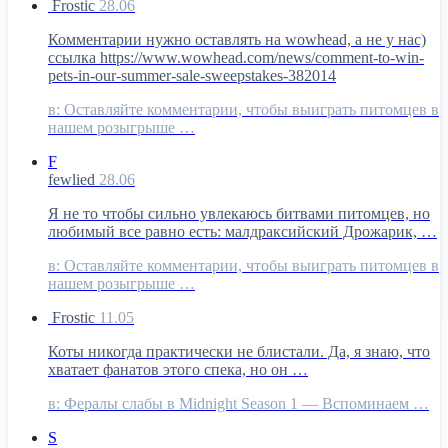
Frostic
28.06
Комментарии нужно оставлять на wowhead, а не у нас)
ссылка https://www.wowhead.com/news/comment-to-win-
pets-in-our-summer-sale-sweepstakes-382014
в:
Оставляйте комментарии, чтобы выиграть питомцев в
нашем розыгрыше …
F
fewlied
28.06
Я не то чтобы сильно увлекаюсь битвами питомцев, но
любимый все равно есть: малдраксийский Дрожарик, …
в:
Оставляйте комментарии, чтобы выиграть питомцев в
нашем розыгрыше …
Frostic
11.05
Коты никогда практически не блистали. Да, я знаю, что
хватает фанатов этого спека, но он …
в:
Фералы слабы в Midnight Season 1 — Вспоминаем …
S