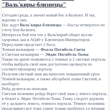
"Валь'киры-близнецы"
Сегодня среда, а значит новый бос в Колизее. И так,
коротко о них.
Нас ждут
Валь'киры-близнецы
— боссы четвертого по
счету боя Колизея.
Интересен бой тем что у Валь'кирий общее кол-во
здоровья, как в AQ40 у Близнецов-Императоров.
Перед нами предстает 2 боса:
Темная валькирия —
Фьола Погибель Света
и Светлая валькирия —
Эйдис Погибель Тьмы
Также на арене появляется 2 темных и 2 светлых портала.
чтобы выбрать свой знак достаточно щелкнуть по
соответствующему порталу.
Получив светлый знак вы наносите повышенный урон
Темной валькирие, и также абсорбите атаки Светлой, и
наоборот.
Рейд делится на пополам.
Светлая половина рейда берет свой знак у левого портала,
и бежит к Эйдис Погибели Тьмы. Танку следует держать
её у дальнего левого, темного портала. Тёмное половина
проделывает всё тоже самое только наоборот, со вторым