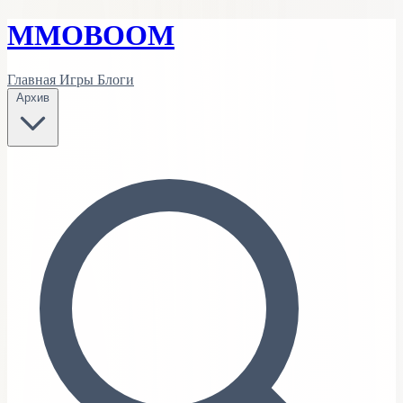
MMO
BOOM
Главная
Игры
Блоги
Архив