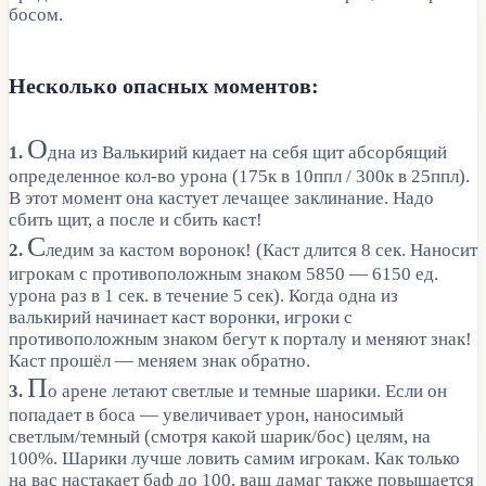
босом.
Несколько опасных моментов:
О
1.
дна из Валькирий кидает на себя щит абсорбящий
определенное кол-во урона (175к в 10ппл / 300к в 25ппл).
В этот момент она кастует лечащее заклинание. Надо
сбить щит, а после и сбить каст!
С
2.
ледим за кастом воронок! (Каст длится 8 сек. Наносит
игрокам с противоположным знаком 5850 — 6150 ед.
урона раз в 1 сек. в течение 5 сек). Когда одна из
валькирий начинает каст воронки, игроки с
противоположным знаком бегут к порталу и меняют знак!
Каст прошёл — меняем знак обратно.
П
3.
о арене летают светлые и темные шарики. Если он
попадает в боса — увеличивает урон, наносимый
светлым/темный (смотря какой шарик/бос) целям, на
100%. Шарики лучше ловить самим игрокам. Как только
на вас настакает баф до 100, ваш дамаг также повышается