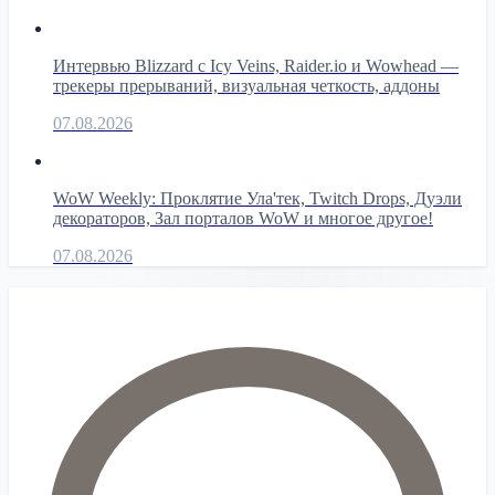
Интервью Blizzard с Icy Veins, Raider.io и Wowhead —
трекеры прерываний, визуальная четкость, аддоны
07.08.2026
WoW Weekly: Проклятие Ула'тек, Twitch Drops, Дуэли
декораторов, Зал порталов WoW и многое другое!
07.08.2026