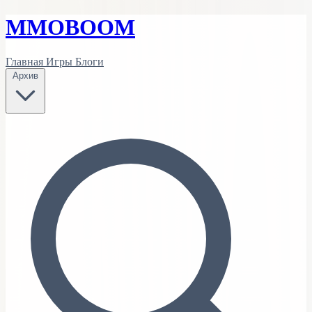
MMO
BOOM
Главная
Игры
Блоги
Архив