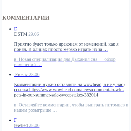
КОММЕНТАРИИ
D
DSTM
29.06
Приятно будет только драконам от изменений, как я
понял. В блицах ппосто мерзко играть из-за …
в:
Новая специализация для Дыхания сна — обзор
изменений …
Frostic
28.06
Комментарии нужно оставлять на wowhead, а не у нас)
ссылка https://www.wowhead.com/news/comment-to-win-
pets-in-our-summer-sale-sweepstakes-382014
в:
Оставляйте комментарии, чтобы выиграть питомцев в
нашем розыгрыше …
F
fewlied
28.06