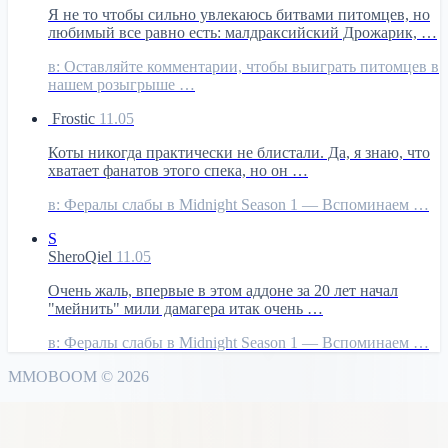
Я не то чтобы сильно увлекаюсь битвами питомцев, но
любимый все равно есть: малдраксийский Дрожарик, …
в:
Оставляйте комментарии, чтобы выиграть питомцев в
нашем розыгрыше …
Frostic
11.05
Коты никогда практически не блистали. Да, я знаю, что
хватает фанатов этого спека, но он …
в:
Фералы слабы в Midnight Season 1 — Вспоминаем …
S
SheroQiel
11.05
Очень жаль, впервые в этом аддоне за 20 лет начал
"мейнить" мили дамагера итак очень …
в:
Фералы слабы в Midnight Season 1 — Вспоминаем …
MMO
BOOM
©
2026