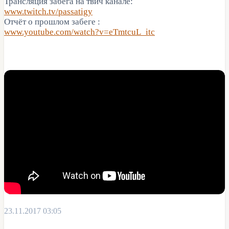
Трансляция забега на твич канале:
www.twitch.tv/passatigy
Отчёт о прошлом забеге :
www.youtube.com/watch?v=eTmtcuL_itc
23.11.2017 03:05