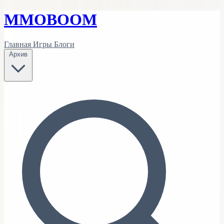
MMO
BOOM
Главная
Игры
Блоги
Архив