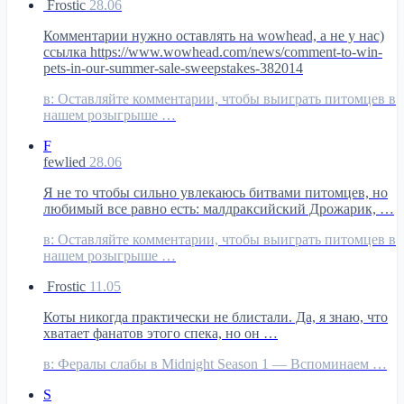
Frostic
28.06
Комментарии нужно оставлять на wowhead, а не у нас)
ссылка https://www.wowhead.com/news/comment-to-win-
pets-in-our-summer-sale-sweepstakes-382014
в:
Оставляйте комментарии, чтобы выиграть питомцев в
нашем розыгрыше …
F
fewlied
28.06
Я не то чтобы сильно увлекаюсь битвами питомцев, но
любимый все равно есть: малдраксийский Дрожарик, …
в:
Оставляйте комментарии, чтобы выиграть питомцев в
нашем розыгрыше …
Frostic
11.05
Коты никогда практически не блистали. Да, я знаю, что
хватает фанатов этого спека, но он …
в:
Фералы слабы в Midnight Season 1 — Вспоминаем …
S