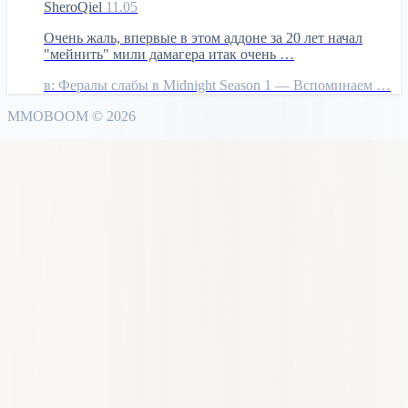
SheroQiel
11.05
Очень жаль, впервые в этом аддоне за 20 лет начал
"мейнить" мили дамагера итак очень …
в:
Фералы слабы в Midnight Season 1 — Вспоминаем …
MMO
BOOM
©
2026