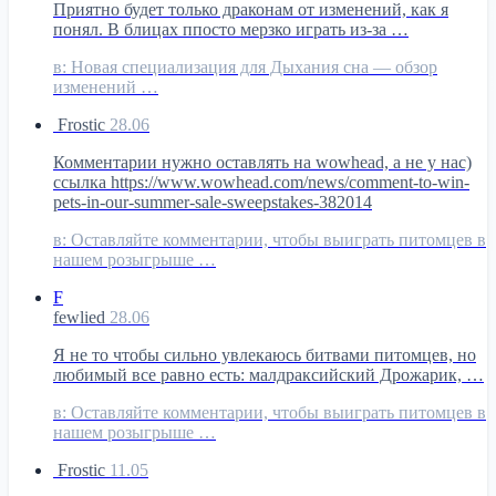
Приятно будет только драконам от изменений, как я
понял. В блицах ппосто мерзко играть из-за …
в:
Новая специализация для Дыхания сна — обзор
изменений …
Frostic
28.06
Комментарии нужно оставлять на wowhead, а не у нас)
ссылка https://www.wowhead.com/news/comment-to-win-
pets-in-our-summer-sale-sweepstakes-382014
в:
Оставляйте комментарии, чтобы выиграть питомцев в
нашем розыгрыше …
F
fewlied
28.06
Я не то чтобы сильно увлекаюсь битвами питомцев, но
любимый все равно есть: малдраксийский Дрожарик, …
в:
Оставляйте комментарии, чтобы выиграть питомцев в
нашем розыгрыше …
Frostic
11.05