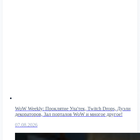
WoW Weekly: Проклятие Ула'тек, Twitch Drops, Дуэли
декораторов, Зал порталов WoW и многое другое!
07.08.2026