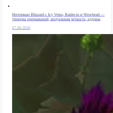
Интервью Blizzard с Icy Veins, Raider.io и Wowhead —
трекеры прерываний, визуальная четкость, аддоны
07.08.2026