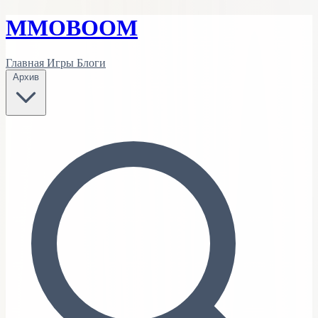
MMO
BOOM
Главная
Игры
Блоги
Архив