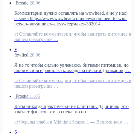
Frostic
28.06
Комментарии нужно оставлять на wowhead, а не у нас)
ссылка https://www.wowhead.com/news/comment-to-win-
pets-in-our-summer-sale-sweepstakes-382014
в:
Оставляйте комментарии, чтобы выиграть питомцев в
нашем розыгрыше …
F
fewlied
28.06
Я не то чтобы сильно увлекаюсь битвами питомцев, но
любимый все равно есть: малдраксийский Дрожарик, …
в:
Оставляйте комментарии, чтобы выиграть питомцев в
нашем розыгрыше …
Frostic
11.05
Коты никогда практически не блистали. Да, я знаю, что
хватает фанатов этого спека, но он …
в:
Фералы слабы в Midnight Season 1 — Вспоминаем …
S