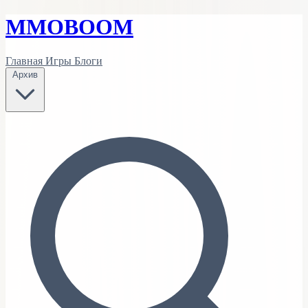
MMO
BOOM
Главная
Игры
Блоги
Архив