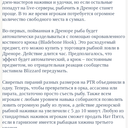
дзен-мастеров наживки и удочки, но если остальные
попадут на live-серверы, рыбачить в Дреноре станет
проще. В то же время игрокам потребуется огромное
количество свободного места в сумках.
Во-первых, пойманная в Дреноре рыба будет
автоматически разделываться c помощью окровавленного
костяного крюка (Bladebone Hook). Это расходуемый
предмет, его можно купить у торговцев рыбной ловли в
Дреноре. Действие длится час. Предполагалось, что
эффект будет автоматический, а крюк – постоянным
предметом, но отрицательная реакция сообщества
заставила Blizzard передумать.
Свирепых пираний разных размеров на PTR объединили в
одну. Теперь, чтобы превратиться в орка, ассасина или
пирата, достаточно просто съесть рыбу. Также всем
игрокам с любым уровнем навыка собираются позволить
ловить огромную рыбу из лунок, а действие дренорской
рыбной наживки на увеличили с 5 до 10 минут. Любую из
стандартных наживок игрокам сможет продать Нат Пэггл,
если в гарнизоне имеется рыбацкая хижина третьего
уровня.