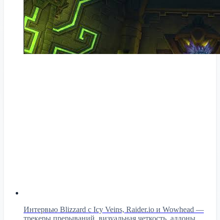
Интервью Blizzard с Icy Veins, Raider.io и Wowhead —
трекеры прерываний, визуальная четкость, аддоны