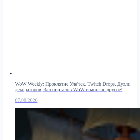
WoW Weekly: Проклятие Ула'тек, Twitch Drops, Дуэли
декораторов, Зал порталов WoW и многое другое!
07.08.2026