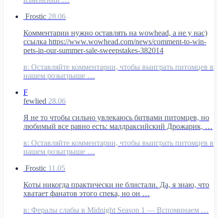
Frostic
28.06
Комментарии нужно оставлять на wowhead, а не у нас)
ссылка https://www.wowhead.com/news/comment-to-win-
pets-in-our-summer-sale-sweepstakes-382014
в:
Оставляйте комментарии, чтобы выиграть питомцев в
нашем розыгрыше …
F
fewlied
28.06
Я не то чтобы сильно увлекаюсь битвами питомцев, но
любимый все равно есть: малдраксийский Дрожарик, …
в:
Оставляйте комментарии, чтобы выиграть питомцев в
нашем розыгрыше …
Frostic
11.05
Коты никогда практически не блистали. Да, я знаю, что
хватает фанатов этого спека, но он …
в:
Фералы слабы в Midnight Season 1 — Вспоминаем …