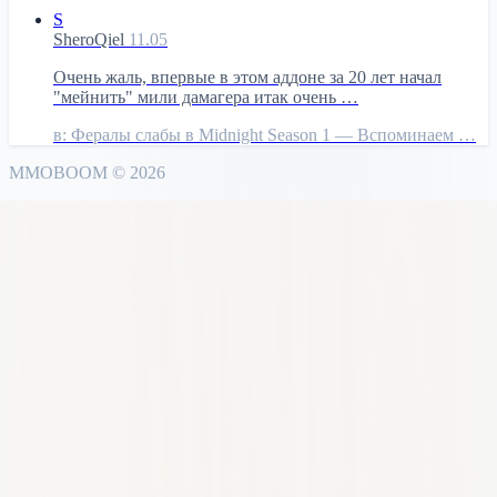
S
SheroQiel
11.05
Очень жаль, впервые в этом аддоне за 20 лет начал
"мейнить" мили дамагера итак очень …
в:
Фералы слабы в Midnight Season 1 — Вспоминаем …
MMO
BOOM
©
2026