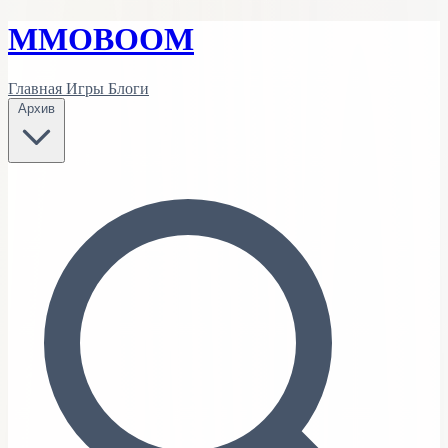
MMO
BOOM
Главная
Игры
Блоги
Архив