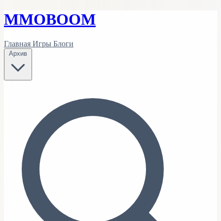
MMO
BOOM
Главная
Игры
Блоги
Архив