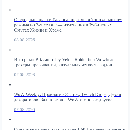
Очередные правки баланса подземелий эпохального+
режима во 2-м сезоне — изменения в Рубиновых
Омутах Жизни и Храме
08.08.2026
Интервью Blizzard с Icy Veins, Raider.io и Wowhead —
трекеры прерываний, визуальная четкость, аддоны
07.08.2026
WoW Weekly: Проклятие Ула'тек, Twitch Drops, Дуэли
декораторов, Зал порталов WoW и многое другое!
07.08.2026
Обнаружен первый билд патча 1.60.1 на девелоперском