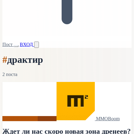
Пост
ВХОД
#
драктир
2 поста
World of Warcraft
Новости
MMOBoom
Ждет ли нас скоро новая зона дренеев?