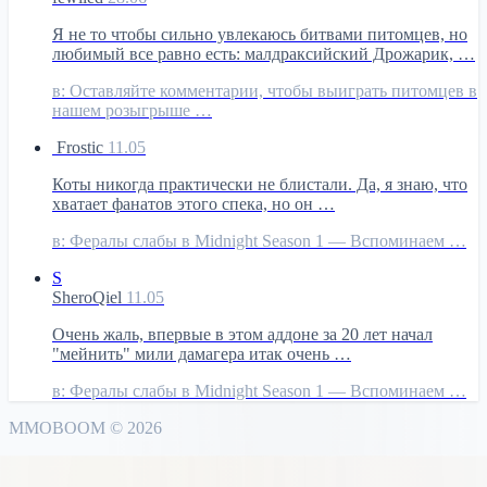
Я не то чтобы сильно увлекаюсь битвами питомцев, но
любимый все равно есть: малдраксийский Дрожарик, …
в:
Оставляйте комментарии, чтобы выиграть питомцев в
нашем розыгрыше …
Frostic
11.05
Коты никогда практически не блистали. Да, я знаю, что
хватает фанатов этого спека, но он …
в:
Фералы слабы в Midnight Season 1 — Вспоминаем …
S
SheroQiel
11.05
Очень жаль, впервые в этом аддоне за 20 лет начал
"мейнить" мили дамагера итак очень …
в:
Фералы слабы в Midnight Season 1 — Вспоминаем …
MMO
BOOM
©
2026