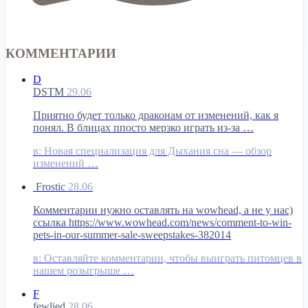
КОММЕНТАРИИ
D
DSTM
29.06
Приятно будет только драконам от изменений, как я
понял. В блицах ппосто мерзко играть из-за …
в:
Новая специализация для Дыхания сна — обзор
изменений …
Frostic
28.06
Комментарии нужно оставлять на wowhead, а не у нас)
ссылка https://www.wowhead.com/news/comment-to-win-
pets-in-our-summer-sale-sweepstakes-382014
в:
Оставляйте комментарии, чтобы выиграть питомцев в
нашем розыгрыше …
F
fewlied
28.06