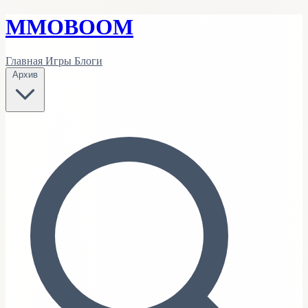
MMO
BOOM
Главная
Игры
Блоги
Архив