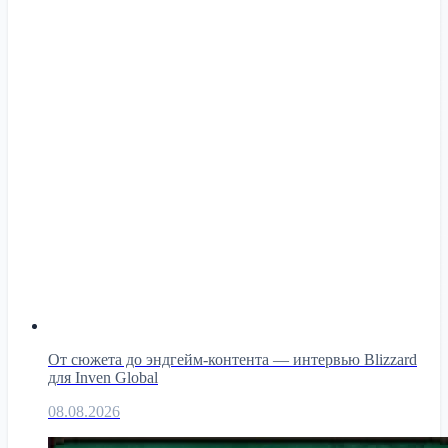
От сюжета до эндгейм-контента — интервью Blizzard
для Inven Global
08.08.2026