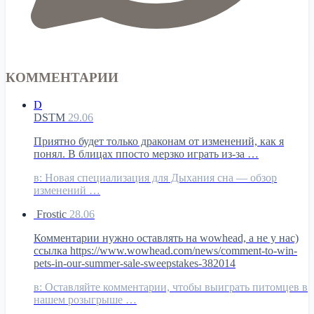
КОММЕНТАРИИ
D
DSTM
29.06
Приятно будет только драконам от изменений, как я
понял. В блицах ппосто мерзко играть из-за …
в:
Новая специализация для Дыхания сна — обзор
изменений …
Frostic
28.06
Комментарии нужно оставлять на wowhead, а не у нас)
ссылка https://www.wowhead.com/news/comment-to-win-
pets-in-our-summer-sale-sweepstakes-382014
в:
Оставляйте комментарии, чтобы выиграть питомцев в
нашем розыгрыше …