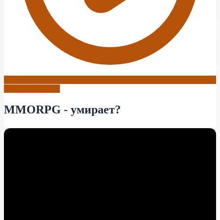
World of Warcraft
MMORPG - умирает?