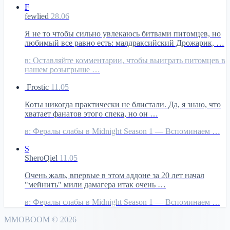
F
fewlied
28.06
Я не то чтобы сильно увлекаюсь битвами питомцев, но
любимый все равно есть: малдраксийский Дрожарик, …
в:
Оставляйте комментарии, чтобы выиграть питомцев в
нашем розыгрыше …
Frostic
11.05
Коты никогда практически не блистали. Да, я знаю, что
хватает фанатов этого спека, но он …
в:
Фералы слабы в Midnight Season 1 — Вспоминаем …
S
SheroQiel
11.05
Очень жаль, впервые в этом аддоне за 20 лет начал
"мейнить" мили дамагера итак очень …
в:
Фералы слабы в Midnight Season 1 — Вспоминаем …
MMO
BOOM
©
2026