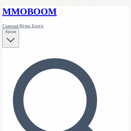
MMO
BOOM
Главная
Игры
Блоги
Архив