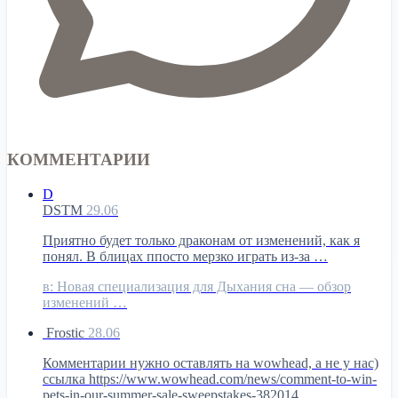
КОММЕНТАРИИ
D
DSTM
29.06
Приятно будет только драконам от изменений, как я
понял. В блицах ппосто мерзко играть из-за …
в:
Новая специализация для Дыхания сна — обзор
изменений …
Frostic
28.06
Комментарии нужно оставлять на wowhead, а не у нас)
ссылка https://www.wowhead.com/news/comment-to-win-
pets-in-our-summer-sale-sweepstakes-382014