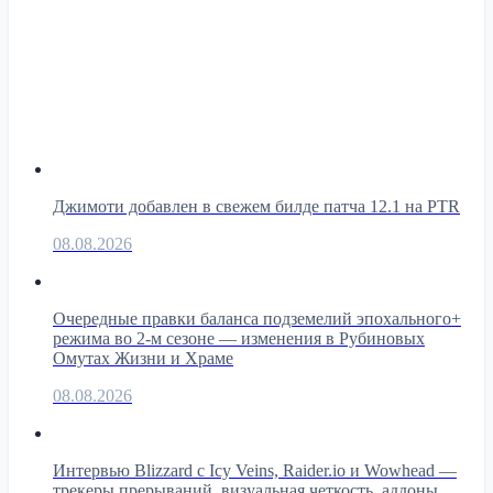
Джимоти добавлен в свежем билде патча 12.1 на PTR
08.08.2026
Очередные правки баланса подземелий эпохального+
режима во 2-м сезоне — изменения в Рубиновых
Омутах Жизни и Храме
08.08.2026
Интервью Blizzard с Icy Veins, Raider.io и Wowhead —
трекеры прерываний, визуальная четкость, аддоны