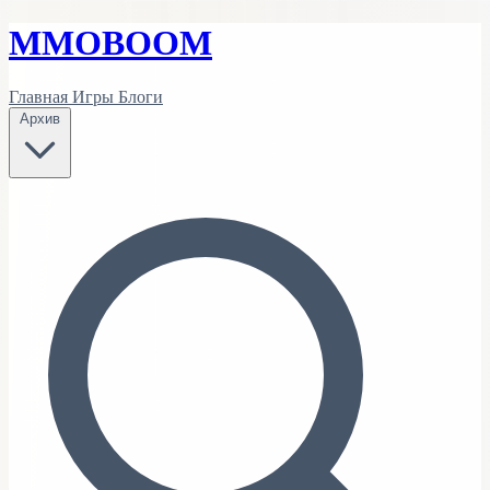
MMO
BOOM
Главная
Игры
Блоги
Архив