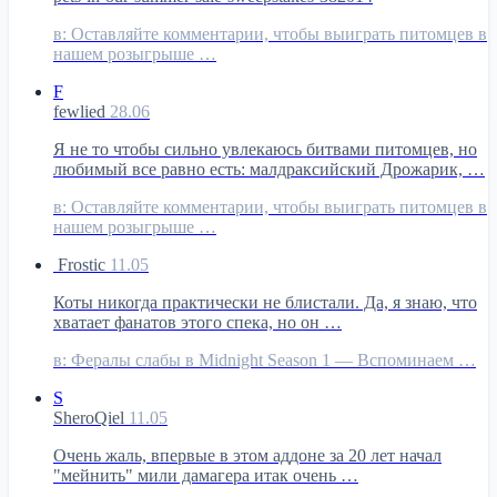
в:
Оставляйте комментарии, чтобы выиграть питомцев в
нашем розыгрыше …
F
fewlied
28.06
Я не то чтобы сильно увлекаюсь битвами питомцев, но
любимый все равно есть: малдраксийский Дрожарик, …
в:
Оставляйте комментарии, чтобы выиграть питомцев в
нашем розыгрыше …
Frostic
11.05
Коты никогда практически не блистали. Да, я знаю, что
хватает фанатов этого спека, но он …
в:
Фералы слабы в Midnight Season 1 — Вспоминаем …
S
SheroQiel
11.05
Очень жаль, впервые в этом аддоне за 20 лет начал
"мейнить" мили дамагера итак очень …