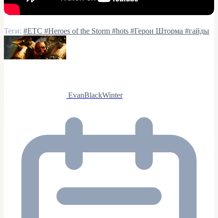
Теги:
#ETC
#Heroes of the Storm
#hots
#Герои Шторма
#гайды
EvanBlackWinter