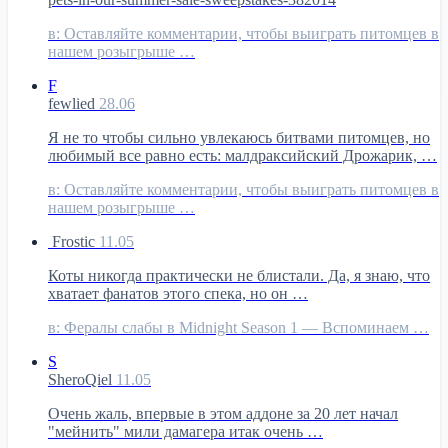
в:
Оставляйте комментарии, чтобы выиграть питомцев в
нашем розыгрыше …
F
fewlied
28.06
Я не то чтобы сильно увлекаюсь битвами питомцев, но
любимый все равно есть: малдраксийский Дрожарик, …
в:
Оставляйте комментарии, чтобы выиграть питомцев в
нашем розыгрыше …
Frostic
11.05
Коты никогда практически не блистали. Да, я знаю, что
хватает фанатов этого спека, но он …
в:
Фералы слабы в Midnight Season 1 — Вспоминаем …
S
SheroQiel
11.05
Очень жаль, впервые в этом аддоне за 20 лет начал
"мейнить" мили дамагера итак очень …