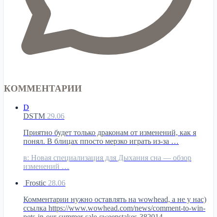
КОММЕНТАРИИ
D
DSTM
29.06
Приятно будет только драконам от изменений, как я
понял. В блицах ппосто мерзко играть из-за …
в:
Новая специализация для Дыхания сна — обзор
изменений …
Frostic
28.06
Комментарии нужно оставлять на wowhead, а не у нас)
ссылка https://www.wowhead.com/news/comment-to-win-
pets-in-our-summer-sale-sweepstakes-382014