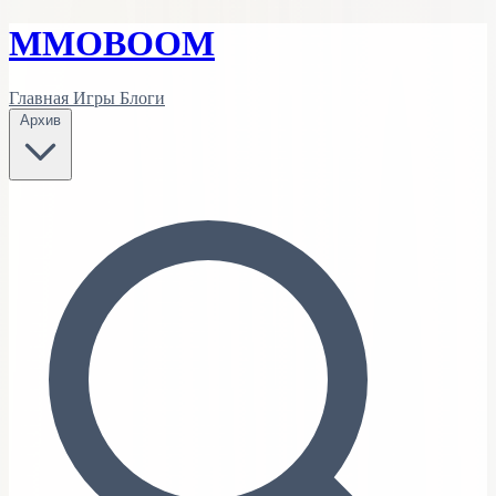
MMO
BOOM
Главная
Игры
Блоги
Архив