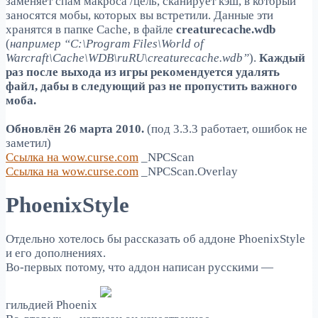
заменяет спам макроса /цель, сканирует кэш, в который
заносятся мобы, которых вы встретили. Данные эти
хранятся в папке Cache, в файле
creaturecache.wdb
(
например “C:\Program Files\World of
Warcraft\Cache\WDB\ruRU\creaturecache.wdb”
).
Каждый
раз после выхода из игры рекомендуется удалять
файл, дабы в следующий раз не пропустить важного
моба.
Обновлён 26 марта 2010.
(под 3.3.3 работает, ошибок не
заметил)
Ссылка на wow.curse.com
_NPCScan
Ссылка на wow.curse.com
_NPCScan.Overlay
PhoenixStyle
Отдельно хотелось бы рассказать об аддоне PhoenixStyle
и его дополнениях.
Во-первых потому, что аддон написан русскими —
гильдией Phoenix