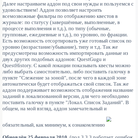
Далее настраиваем аддон под свои нужды и пользуемся с
удовольствием!
Аддон позволяет настроить
всемозвожные фильтры по отображению квестов в
журнале: по статусу (завершённые, выполненные, в
процессе выполнения и т.д.), по типу (обычные,
групповые, ежедневные и т.д.), по уровню, по фракции.
Есть возможность отсортировать уже готовый список по
уровню (возрастание/убывание), типу и т.д. Так же
предусмотрена возможность импортировать данные из
двух других подобных аддонов: QuestGugu и
QuestHistory. С какой локации показывать квесты можно
либо выбрать самостоятельно, либо поставить галочку в
пункте "Слежение за зоной", после чего в каждой зоне
автоматически будет отображаться свой список.
Так же
аддон поддерживает возможность отображения название
заданий в локализованной версии, для чего необходимо
поставить галочку в пункте "Локал. Список Заданий". В
общем, на мой взгляд, аддон замечательный и
обязательный, как минимум, к ознакомлению
Обновлён 25 февраля 2010.
(под 3.3.3 работает, ошибок