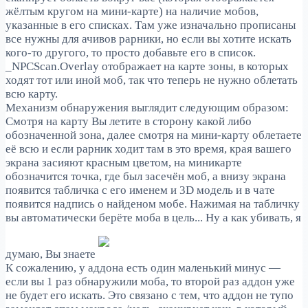
жёлтым кругом на мини-карте) на наличие мобов,
указанные в его списках.
Там уже изначально прописаны
все нужны для ачивов рарники, но если вы хотите искать
кого-то другого, то просто добавьте его в список.
_NPCScan.Overlay отображает на карте зоны, в которых
ходят тот или иной моб, так что теперь не нужно облетать
всю карту.
Механизм обнаружения выглядит следующим образом:
Смотря на карту Вы летите в сторону какой либо
обозначенной зона, далее смотря на мини-карту облетаете
её всю и если рарник ходит там в это время, края вашего
экрана засияют красным цветом, на миникарте
обозначится точка, где был засечён моб,
а внизу экрана
появится табличка с его именем и 3D модель и в чате
появится надпись о найденом мобе. Нажимая на табличку
вы автоматически берёте моба в цель... Ну а как убивать, я
думаю, Вы знаете
К сожалению, у аддона есть один маленький минус —
если вы 1 раз обнаружили моба, то второй раз аддон уже
не будет его искать. Это связано с тем, что аддон не тупо