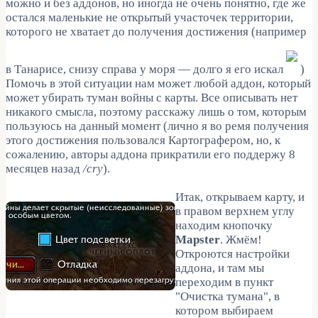
можно и без аддонов, но иногда не очень понятно, где же
остался маленькие не открытый участочек территории,
которого не хватает до получения достижения (например
в Танарисе, снизу справа у моря — долго я его искал
)
Помочь в этой ситуации нам может любой аддон, который
может убирать туман войны с карты. Все описывать нет
никакого смысла, поэтому расскажу лишь о том, которым
пользуюсь на данный момент (лично я во ремя получения
этого достижения пользовался Картографером, но, к
сожалению, авторы аддона прикратили его поддержу 8
месяцев назад
/cry
).
Итак, открываем карту, и
в правом верхнем углу
находим кнопочку
Mapster
. Жмём!
Откроются настройки
аддона, и там мы
переходим в пункт
"Очистка тумана", в
котором выбираем