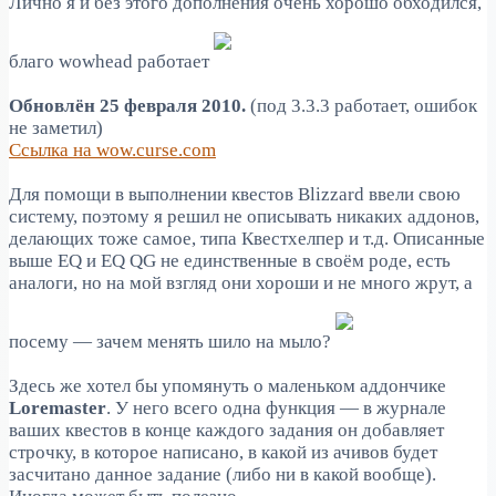
Лично я и без этого дополнения очень хорошо обходился,
благо wowhead работает
Обновлён 25 февраля 2010.
(под 3.3.3 работает, ошибок
не заметил)
Ссылка на wow.curse.com
Для помощи в выполнении квестов Blizzard ввели свою
систему, поэтому я решил не описывать никаких аддонов,
делающих тоже самое, типа Квестхелпер и т.д. Описанные
выше EQ и EQ QG не единственные в своём роде, есть
аналоги, но на мой взгляд они хороши и не много жрут, а
посему — зачем менять шило на мыло?
Здесь же хотел бы упомянуть о маленьком аддончике
Loremaster
. У него всего одна функция — в журнале
ваших квестов в конце каждого задания он добавляет
строчку, в которое написано, в какой из ачивов будет
засчитано данное задание (либо ни в какой вообще).