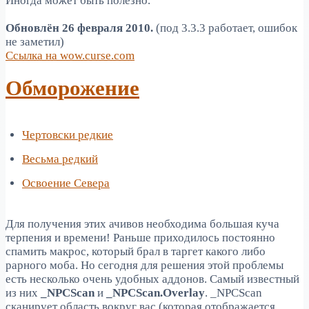
Иногда может быть полезно.
Обновлён 26 февраля 2010.
(под 3.3.3 работает, ошибок
не заметил)
Ссылка на wow.curse.com
Обморожение
Чертовски редкие
Весьма редкий
Освоение Севера
Для получения этих ачивов необходима большая куча
терпения и времени! Раньше приходилось постоянно
спамить макрос, который брал в таргет какого либо
рарного моба. Но сегодня для решения этой проблемы
есть несколько очень удобных аддонов. Самый известный
из них
_NPCScan
и
_NPCScan.Overlay
. _NPCScan
сканирует область вокруг вас (которая отображается