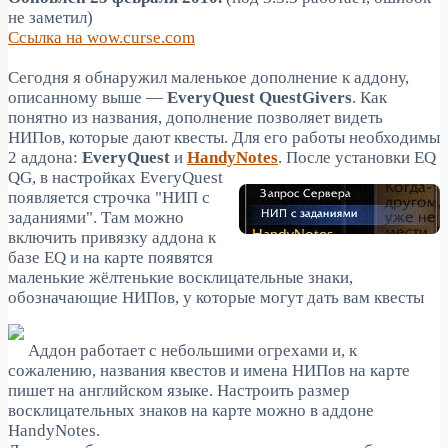
не заметил)
Ссылка на wow.curse.com
Сегодня я обнаружил маленькое дополнение к аддону,
описанному выше —
EveryQuest QuestGivers
. Как
понятно из названия, дополнение позволяет видеть
НИПов, которые дают квесты. Для его работы необходимы
2 аддона:
EveryQuest
и
HandyNotes
.
После установки EQ
QG, в настройках EveryQuest
появляется строчка "НИП с
заданиями". Там можно
включить привязку аддона к
базе EQ и на карте появятся
маленькие жёлтенькие восклицательные знаки,
обозначающие НИПов, у которые могут дать вам квесты
Аддон работает с небольшими огрехами и, к
сожалению, названия квестов и имена НИПов на карте
пишет на английском языке. Настроить размер
восклицательных знаков на карте можно в аддоне
HandyNotes.