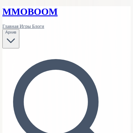
MMO
BOOM
Главная
Игры
Блоги
Архив