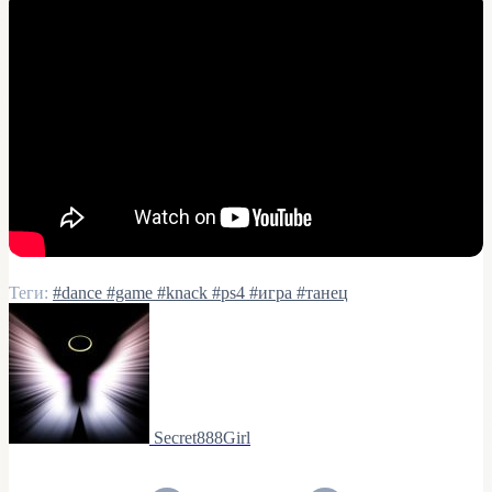
Теги:
#dance
#game
#knack
#ps4
#игра
#танец
Secret888Girl