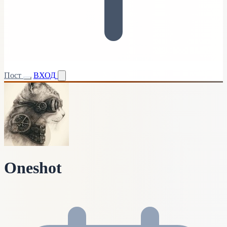
Пост
ВХОД
Oneshot