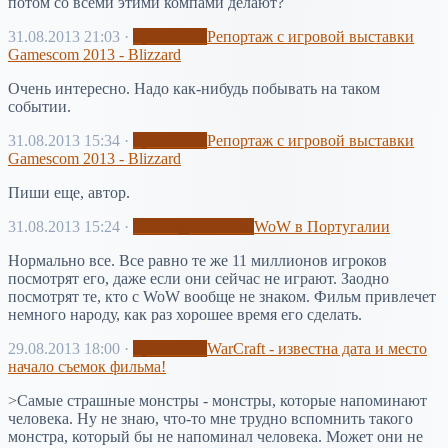
потом со всеми этими компами делают?
31.08.2013 21:03
·
просто Эл
Репортаж с игровой выставки
Gamescom 2013 - Blizzard
Очень интересно. Надо как-нибудь побывать на таком
событии.
31.08.2013 15:34
·
просто Эл
Репортаж с игровой выставки
Gamescom 2013 - Blizzard
Пиши еще, автор.
31.08.2013 15:24
·
WoW здесь и там
WoW в Португалии
Нормально все. Все равно те же 11 миллионов игроков
посмотрят его, даже если они сейчас не играют. Заодно
посмотрят те, кто с WoW вообще не знаком. Фильм привлечет
немного народу, как раз хорошее время его сделать.
29.08.2013 18:00
·
просто Эл
WarCraft - известна дата и место
начало съемок фильма!
>Самые страшные монстры - монстры, которые напоминают
человека. Ну не знаю, что-то мне трудно вспомнить такого
монстра, который бы не напоминал человека. Может они не