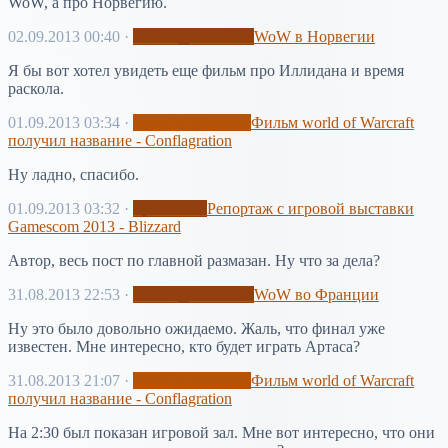
WoW, а про Норвегию.
02.09.2013 00:40
·
WoW здесь и там
WoW в Норвегии
Я бы вот хотел увидеть еще фильм про Иллидана и время
раскола.
01.09.2013 03:34
·
World of Warcraft
Фильм world of Warcraft
получил название - Conflagration
Ну ладно, спасибо.
01.09.2013 03:32
·
просто Эл
Репортаж с игровой выставки
Gamescom 2013 - Blizzard
Автор, весь пост по главной размазан. Ну что за дела?
31.08.2013 22:53
·
WoW здесь и там
WoW во Франции
Ну это было довольно ожидаемо. Жаль, что финал уже
известен. Мне интересно, кто будет играть Артаса?
31.08.2013 21:07
·
World of Warcraft
Фильм world of Warcraft
получил название - Conflagration
На 2:30 был показан игровой зал. Мне вот интересно, что они