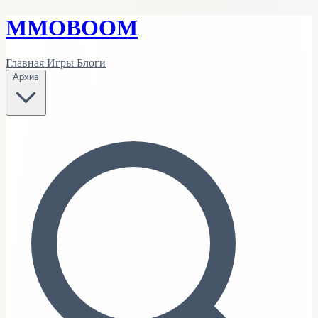
MMO
BOOM
Главная
Игры
Блоги
Архив