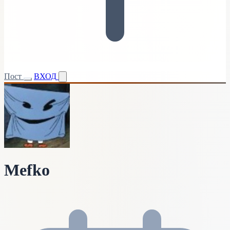
Пост
ВХОД
Mefko