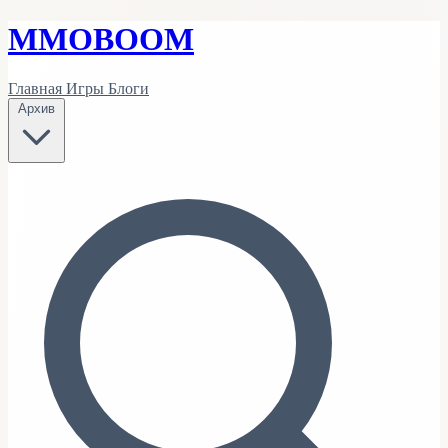
MMO
BOOM
Главная
Игры
Блоги
Архив