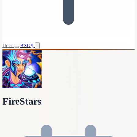
Пост
ВХОД
FireStars