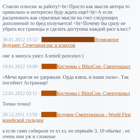
Ставлю плюсик за работу!<br>Просто как мысли автора то
прикольно и интересно буду ждать еще!<br>А если
расценивать как серьезные мысли на счет следующих
дополнений то бред получается! <br>Почему бы сразу не
убрать все границы и сделать доступны каждой расе класс?
30.01.2012 15:32
·
Взгляд на звёздное небо
Возможное
будущее: Сочетания рас и классов
омг в минуса ушел Аленей разозлил )
19.01.2012 10:06
·
Архив
Костюмы с BlizzCon- Смертокрыл
«Мечи врагов не удержали. Орда взяла, и наши пали». Так
погибнет Астранаар!
12.01.2012 02:11
·
Архив
Костюмы с BlizzCon- Смертокрыл
Точно точно!
20.12.2011 13:59
·
Архив
Безумие Смертокрыла - World First
корейской гильдии
а если сами собирали то хз хз, но первыйе 3, 10 обычке , не
очень они уж и сложные