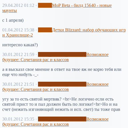
29.04.2012 01:12
·
Архив
MoP Beta - билд 15640 - новые
маунты
c 1 апреля)
01.04.2012 15:38
·
Архив
Детки Blizzard: набор обучающих игр
и Хранилище-2
интересно какая?)
30.01.2012 21:59
·
Взгляд на звёздное небо
Возможное
будущее: Сочетания рас и классов
а я высказл свое мнение в ответ на твое яж не корю тебя или
еще что нибуть -_-
30.01.2012 21:51
·
Взгляд на звёздное небо
Возможное
будущее: Сочетания рас и классов
угу за то есть святой мертвяк? <br>Не логично если есть
святой прист то и пал должен быть по логике!<br>Но и на
счет (нежить изгоняющий нежить и исп. свет) ты тоже прав
30.01.2012 15:35
·
Взгляд на звёздное небо
Возможное
будущее: Сочетания рас и классов