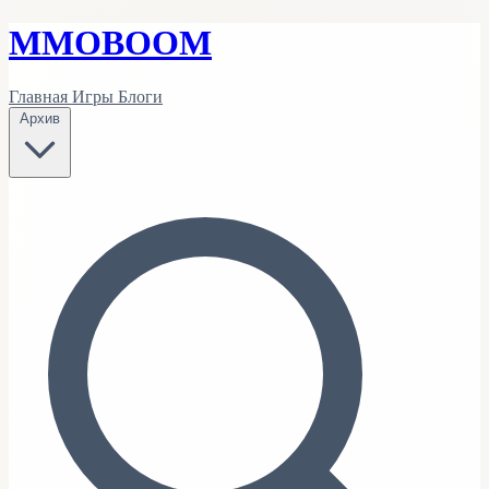
MMO
BOOM
Главная
Игры
Блоги
Архив