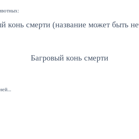
ивотных:
й конь смерти (название может быть н
Багровый конь смерти
ей...