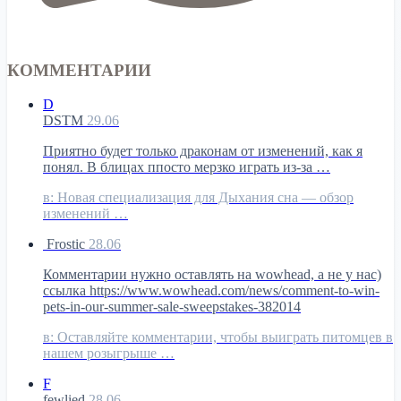
КОММЕНТАРИИ
D
DSTM
29.06
Приятно будет только драконам от изменений, как я
понял. В блицах ппосто мерзко играть из-за …
в:
Новая специализация для Дыхания сна — обзор
изменений …
Frostic
28.06
Комментарии нужно оставлять на wowhead, а не у нас)
ссылка https://www.wowhead.com/news/comment-to-win-
pets-in-our-summer-sale-sweepstakes-382014
в:
Оставляйте комментарии, чтобы выиграть питомцев в
нашем розыгрыше …
F
fewlied
28.06