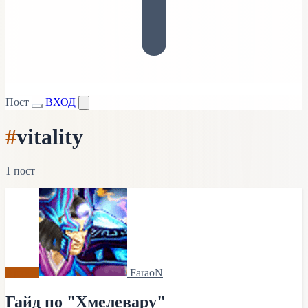
Пост
ВХОД
#
vitality
1 пост
Архив
FaraoN
Гайд по "Хмелевару"