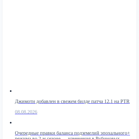
Джимоти добавлен в свежем билде патча 12.1 на PTR
08.08.2026
Очередные правки баланса подземелий эпохального+
режима во 2-м сезоне — изменения в Рубиновых