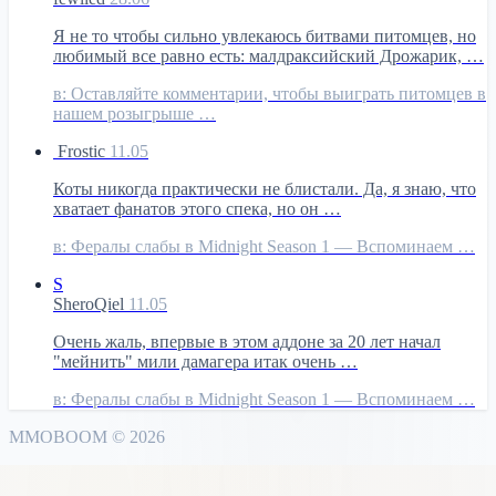
Я не то чтобы сильно увлекаюсь битвами питомцев, но
любимый все равно есть: малдраксийский Дрожарик, …
в:
Оставляйте комментарии, чтобы выиграть питомцев в
нашем розыгрыше …
Frostic
11.05
Коты никогда практически не блистали. Да, я знаю, что
хватает фанатов этого спека, но он …
в:
Фералы слабы в Midnight Season 1 — Вспоминаем …
S
SheroQiel
11.05
Очень жаль, впервые в этом аддоне за 20 лет начал
"мейнить" мили дамагера итак очень …
в:
Фералы слабы в Midnight Season 1 — Вспоминаем …
MMO
BOOM
©
2026