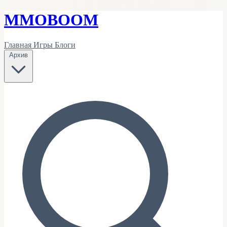
MMO
BOOM
Главная
Игры
Блоги
Архив