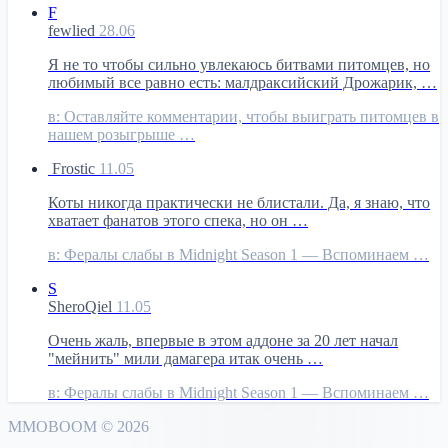
F
fewlied
28.06
Я не то чтобы сильно увлекаюсь битвами питомцев, но
любимый все равно есть: малдраксийский Дрожарик, …
в:
Оставляйте комментарии, чтобы выиграть питомцев в
нашем розыгрыше …
Frostic
11.05
Коты никогда практически не блистали. Да, я знаю, что
хватает фанатов этого спека, но он …
в:
Фералы слабы в Midnight Season 1 — Вспоминаем …
S
SheroQiel
11.05
Очень жаль, впервые в этом аддоне за 20 лет начал
"мейнить" мили дамагера итак очень …
в:
Фералы слабы в Midnight Season 1 — Вспоминаем …
MMO
BOOM
©
2026