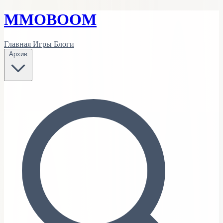
MMO
BOOM
Главная
Игры
Блоги
Архив