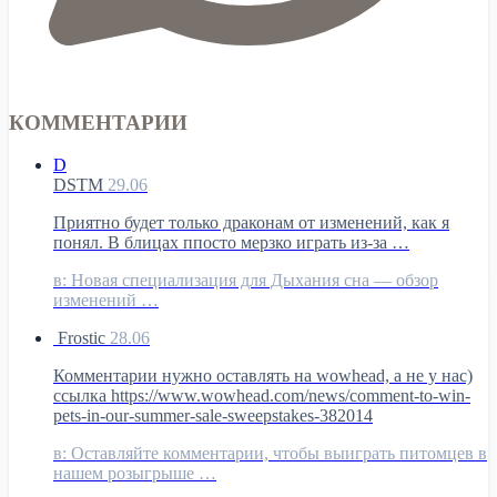
КОММЕНТАРИИ
D
DSTM
29.06
Приятно будет только драконам от изменений, как я
понял. В блицах ппосто мерзко играть из-за …
в:
Новая специализация для Дыхания сна — обзор
изменений …
Frostic
28.06
Комментарии нужно оставлять на wowhead, а не у нас)
ссылка https://www.wowhead.com/news/comment-to-win-
pets-in-our-summer-sale-sweepstakes-382014
в:
Оставляйте комментарии, чтобы выиграть питомцев в
нашем розыгрыше …