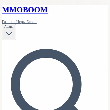
MMO
BOOM
Главная
Игры
Блоги
Архив