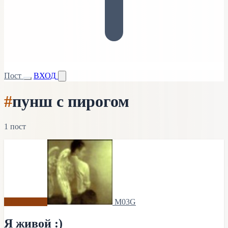
Пост
ВХОД
#
пунш с пирогом
1 пост
M03Gоблог
M03G
Я живой :)