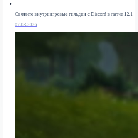
Свяжите внутриигровые гильдии с Discord в патче 12.1
07.08.2026