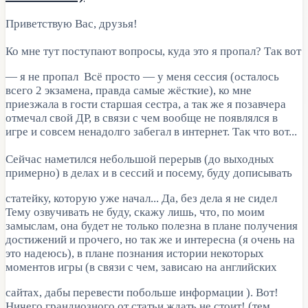
Приветствую Вас, друзья!
Ко мне тут поступают вопросы, куда это я пропал? Так вот
— я не пропал
Всё просто — у меня сессия (осталось
всего 2 экзамена, правда самые жёсткие), ко мне
приезжала в гости старшая сестра, а так же я позавчера
отмечал свой ДР, в связи с чем вообще не появлялся в
игре и совсем ненадолго забегал в интернет. Так что вот...
Сейчас наметился небольшой перерыв (до выходных
примерно) в делах и в сессий и посему, буду дописывать
статейку, которую уже начал... Да, без дела я не сидел
Тему озвучивать не буду, скажу лишь, что, по моим
замыслам, она будет не только полезна в плане получения
достижений и прочего, но так же и интересна (я очень на
это надеюсь), в плане познания истории некоторых
моментов игры (в связи с чем, зависаю на английских
сайтах, дабы перевести побольше информации
). Вот!
Ничего грандиозного от статьи ждать не стоит! (тем