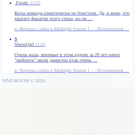
Frostic
11.05
Коты никогда практически не блистали. Да, я знаю, что
хватает фанатов этого спека, но он …
в:
Фералы слабы в Midnight Season 1 — Вспоминаем …
S
SheroQiel
11.05
Очень жаль, впервые в этом аддоне за 20 лет начал
"мейнить" мили дамагера итак очень …
в:
Фералы слабы в Midnight Season 1 — Вспоминаем …
MMO
BOOM
©
2026