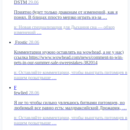
DSTM
29.06
Приятно будет только драконам от изменений, как я
понял. В блицах ппосто мерзко играть из-за …
в:
Новая специализация для Дыхания сна — обзор
изменений …
Frostic
28.06
Комментарии нужно оставлять на wowhead, а не у нас)
ссылка https://www.wowhead.com/news/comment-to-win-
pets-in-our-summer-sale-sweepstakes-382014
в:
Оставляйте комментарии, чтобы выиграть питомцев в
нашем розыгрыше …
F
fewlied
28.06
Я не то чтобы сильно увлекаюсь битвами питомцев, но
любимый все равно есть: малдраксийский Дрожарик, …
в:
Оставляйте комментарии, чтобы выиграть питомцев в
нашем розыгрыше …