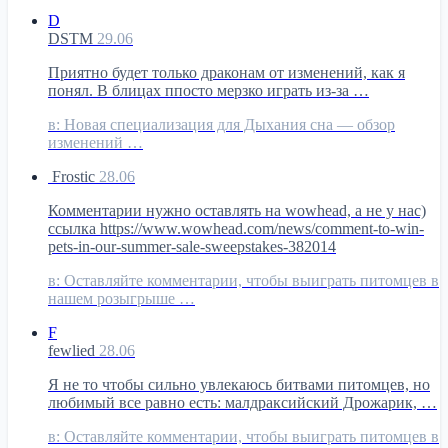
D
DSTM
29.06
Приятно будет только драконам от изменений, как я
понял. В блицах ппосто мерзко играть из-за …
в:
Новая специализация для Дыхания сна — обзор
изменений …
Frostic
28.06
Комментарии нужно оставлять на wowhead, а не у нас)
ссылка https://www.wowhead.com/news/comment-to-win-
pets-in-our-summer-sale-sweepstakes-382014
в:
Оставляйте комментарии, чтобы выиграть питомцев в
нашем розыгрыше …
F
fewlied
28.06
Я не то чтобы сильно увлекаюсь битвами питомцев, но
любимый все равно есть: малдраксийский Дрожарик, …
в:
Оставляйте комментарии, чтобы выиграть питомцев в