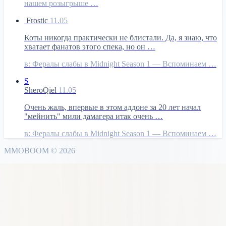
нашем розыгрыше …
Frostic
11.05
Коты никогда практически не блистали. Да, я знаю, что
хватает фанатов этого спека, но он …
в:
Фералы слабы в Midnight Season 1 — Вспоминаем …
S
SheroQiel
11.05
Очень жаль, впервые в этом аддоне за 20 лет начал
"мейнить" мили дамагера итак очень …
в:
Фералы слабы в Midnight Season 1 — Вспоминаем …
MMO
BOOM
©
2026