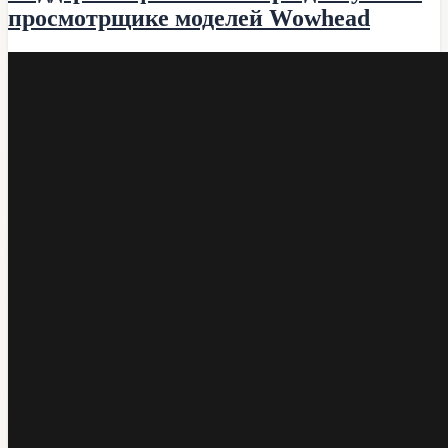
просмотрщике моделей Wowhead