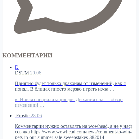
КОММЕНТАРИИ
D
DSTM
29.06
Приятно будет только драконам от изменений, как я
понял. В блицах ппосто мерзко играть из-за …
в:
Новая специализация для Дыхания сна — обзор
изменений …
Frostic
28.06
Комментарии нужно оставлять на wowhead, а не у нас)
ссылка https://www.wowhead.com/news/comment-to-win-
pets-in-our-summer-sale-sweepstakes-382014