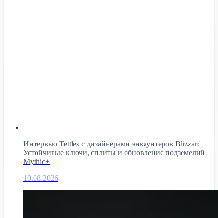
Интервью Tettles с дизайнерами энкаунтеров Blizzard —
Устойчивые ключи, сплиты и обновление подземелий
Mythic+
10.08.2026