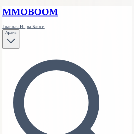
MMO
BOOM
Главная
Игры
Блоги
Архив