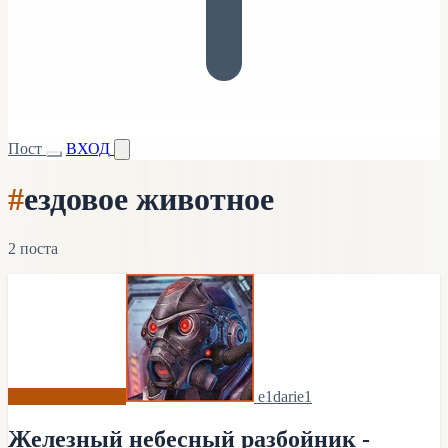
Пост
ВХОД
#
ездовое животное
2 поста
World of Warcraft
e1darie1
Железный небесный разбойник -