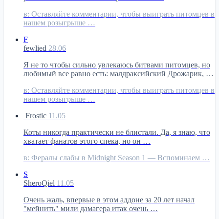
в:
Оставляйте комментарии, чтобы выиграть питомцев в
нашем розыгрыше …
F
fewlied
28.06
Я не то чтобы сильно увлекаюсь битвами питомцев, но
любимый все равно есть: малдраксийский Дрожарик, …
в:
Оставляйте комментарии, чтобы выиграть питомцев в
нашем розыгрыше …
Frostic
11.05
Коты никогда практически не блистали. Да, я знаю, что
хватает фанатов этого спека, но он …
в:
Фералы слабы в Midnight Season 1 — Вспоминаем …
S
SheroQiel
11.05
Очень жаль, впервые в этом аддоне за 20 лет начал
"мейнить" мили дамагера итак очень …